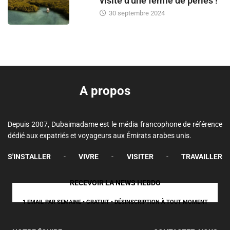
visite d'une ferme de perles !
30 septembre 2024
A propos
Depuis 2007, Dubaimadame est le média francophone de référence
dédié aux expatriés et voyageurs aux Émirats arabes unis.
S'INSTALLER
-
VIVRE
-
VISITER
-
TRAVAILLER
RECEVOIR LA NEWS HEBDO
1 EMAIL PAR SEMAINE • GRATUIT • DÉSINSCRIPTION À TOUT MOMENT