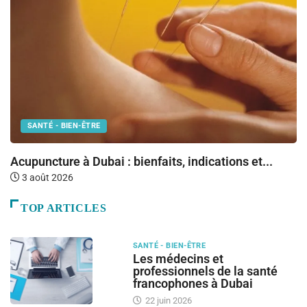
SANTÉ - BIEN-ÊTRE
Fr
Acupuncture à Dubai : bienfaits, indications et...
3 août 2026
TOP ARTICLES
SANTÉ - BIEN-ÊTRE
Les médecins et
professionnels de la santé
francophones à Dubai
22 juin 2026