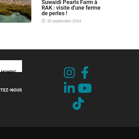
Suwaidi Pearls Farm à
RAK : visite d'une ferme
de perles !
30 septembre 2024
UT MOMENT
TEZ-NOUS