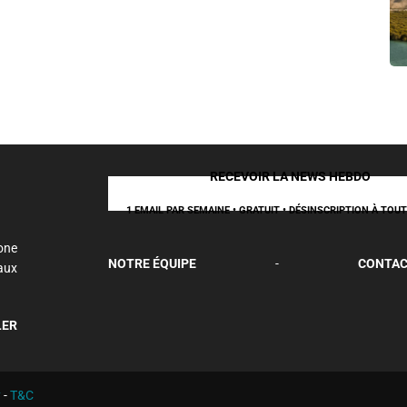
RECEVOIR LA NEWS HEBDO
1 EMAIL PAR SEMAINE • GRATUIT • DÉSINSCRIPTION À TO
one
NOTRE ÉQUIPE
-
CONTAC
aux
LER
y
-
T&C