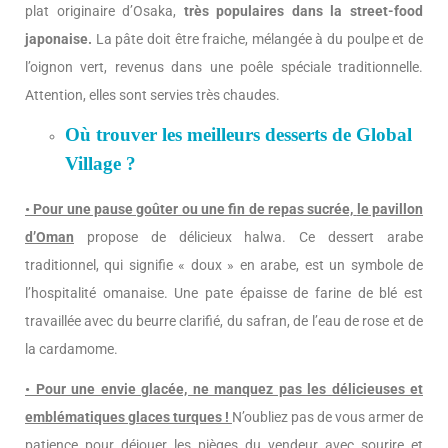
plat originaire d’Osaka,
très populaires dans la street-food
japonaise.
La pâte doit être fraiche, mélangée à du poulpe et de
l’oignon vert, revenus dans une poêle spéciale traditionnelle.
Attention, elles sont servies très chaudes.
Où trouver les meilleurs desserts de Global
Village ?
• Pour une pause goûter ou une fin de repas sucrée,
le pavillon
d’Oman
propose de délicieux halwa. Ce dessert arabe
traditionnel, qui signifie « doux » en arabe, est un symbole de
l’hospitalité omanaise. Une pate épaisse de farine de blé est
travaillée avec du beurre clarifié, du safran, de l’eau de rose et de
la cardamome.
• Pour une envie glacée, ne manquez pas les délicieuses et
emblématiques glaces turques !
N’oubliez pas de vous armer de
patience pour déjouer les pièges du vendeur avec sourire et