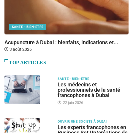
SANTÉ - BIEN-ÊTRE
Ba
Acupuncture à Dubai : bienfaits, indications et...
3 août 2026
TOP ARTICLES
SANTÉ - BIEN-ÊTRE
Les médecins et
professionnels de la santé
francophones à Dubai
22 juin 2026
OUVRIR UNE SOCIETE À DUBAI
Les experts francophones en
Business Set Up/créations de