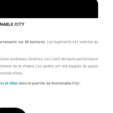
NABLE CITY
partements sur 46 hectares.
Les logements est orientés au
inture extérieure, fenêtres, etc.) sont de haute performance
tations de la chaleur. Les jardins ont été équipés de gazon
mmation d’eau.
s et villas
dans le quartier de Sustainable City
!