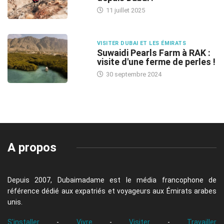
11 juillet 2025
VISITER DUBAI ET LES ÉMIRATS
Suwaidi Pearls Farm à RAK :
visite d'une ferme de perles !
30 septembre 2024
A propos
Depuis 2007, Dubaimadame est le média francophone de
référence dédié aux expatriés et voyageurs aux Émirats arabes
unis.
S'installer
-
Vivre
-
Visiter
-
Travailler