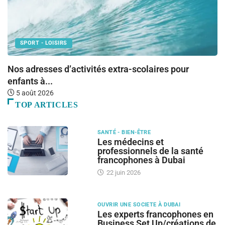
SPORT - LOISIRS
Nos adresses d’activités extra-scolaires pour
L
enfants à...
5 août 2026
TOP ARTICLES
SANTÉ - BIEN-ÊTRE
Les médecins et
professionnels de la santé
francophones à Dubai
22 juin 2026
OUVRIR UNE SOCIETE À DUBAI
Les experts francophones en
Business Set Up/créations de