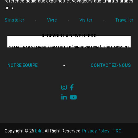
référence dédié aux expatriés et voyageurs aux Émirats arabes
unis.
S'installer
-
Vivre
-
Visiter
-
Travailler
RECEVOIR LA NEWS HEBDO
1 EMAIL PAR SEMAINE • GRATUIT • DÉSINSCRIPTION À TOUT MOMENT
NOTRE ÉQUIPE
-
CONTACTEZ-NOUS
Copyright © 26
b4it
. All Right Reserved.
Privacy Policy
-
T&C