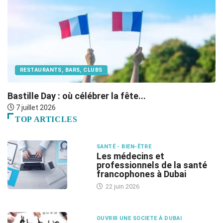
RESTAURANTS, BARS, CLUBS
Bastille Day : où célébrer la fête...
O
7 juillet 2026
TOP ARTICLES
SANTÉ - BIEN-ÊTRE
Les médecins et
professionnels de la santé
francophones à Dubai
22 juin 2026
OUVRIR UNE SOCIETE À DUBAI