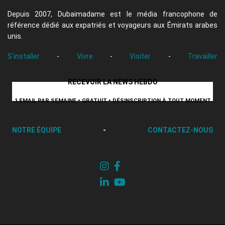
Depuis 2007, Dubaimadame est le média francophone de
référence dédié aux expatriés et voyageurs aux Émirats arabes
unis.
S'installer
-
Vivre
-
Visiter
-
Travailler
RECEVOIR LA NEWS HEBDO
1 EMAIL PAR SEMAINE • GRATUIT • DÉSINSCRIPTION À TOUT MOMENT
NOTRE ÉQUIPE
-
CONTACTEZ-NOUS