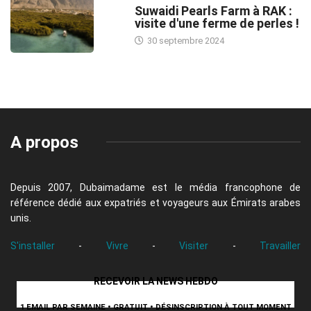
Suwaidi Pearls Farm à RAK :
visite d'une ferme de perles !
30 septembre 2024
A propos
Depuis 2007, Dubaimadame est le média francophone de
référence dédié aux expatriés et voyageurs aux Émirats arabes
unis.
S'installer
-
Vivre
-
Visiter
-
Travailler
RECEVOIR LA NEWS HEBDO
1 EMAIL PAR SEMAINE • GRATUIT • DÉSINSCRIPTION À TOUT MOMENT