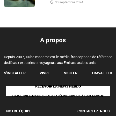
30 septembre 2024
A propos
Depuis 2007, Dubaimadame est le média francophone de référence
dédié aux expatriés et voyageurs aux Émirats arabes unis.
S'INSTALLER
-
VIVRE
-
VISITER
-
TRAVAILLER
RECEVOIR LA NEWS HEBDO
1 EMAIL PAR SEMAINE • GRATUIT • DÉSINSCRIPTION À TOUT MOMENT
NOTRE ÉQUIPE
-
CONTACTEZ-NOUS