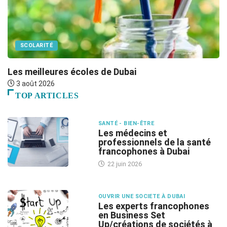
SCOLARITÉ
Les meilleures écoles de Dubai
L
3 août 2026
TOP ARTICLES
SANTÉ - BIEN-ÊTRE
Les médecins et
professionnels de la santé
francophones à Dubai
22 juin 2026
OUVRIR UNE SOCIETE À DUBAI
Les experts francophones
en Business Set
Up/créations de sociétés à