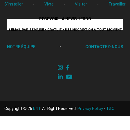
S'installer
-
Vivre
-
Visiter
-
Travailler
RECEVOIR LA NEWS HEBDO
1 EMAIL PAR SEMAINE • GRATUIT • DÉSINSCRIPTION À TOUT MOMENT
NOTRE ÉQUIPE
-
CONTACTEZ-NOUS
Copyright © 26
b4it
. All Right Reserved.
Privacy Policy
-
T&C