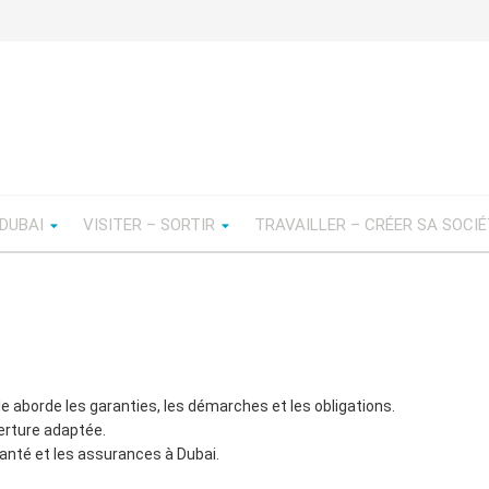
 DUBAI
VISITER – SORTIR
TRAVAILLER – CRÉER SA SOCI
le aborde les garanties, les démarches et les obligations.
erture adaptée.
nté et les assurances à Dubai.