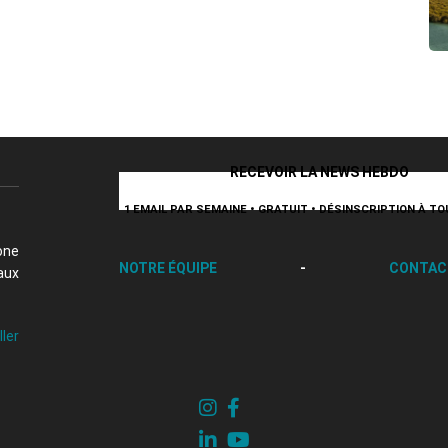
RECEVOIR LA NEWS HEBDO
1 EMAIL PAR SEMAINE • GRATUIT • DÉSINSCRIPTION À 
one
NOTRE ÉQUIPE
-
CONTAC
aux
ller