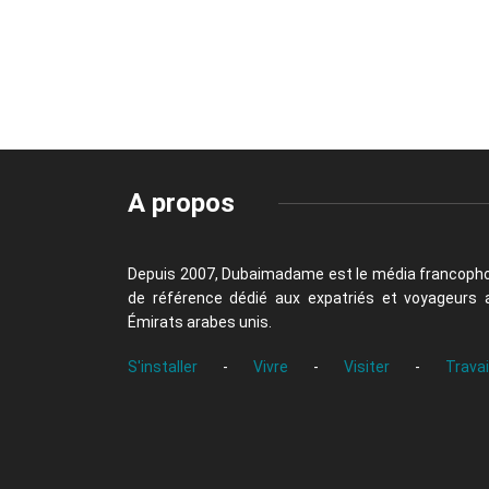
A propos
Depuis 2007, Dubaimadame est le média francoph
de référence dédié aux expatriés et voyageurs 
Émirats arabes unis.
S'installer
-
Vivre
-
Visiter
-
Travai