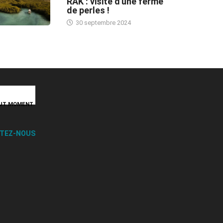
RAK : visite d'une ferme
de perles !
30 septembre 2024
TOUT MOMENT
TEZ-NOUS