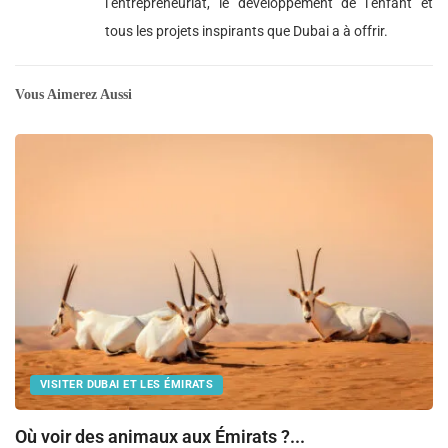
l’entrepreneuriat, le développement de l’enfant et
tous les projets inspirants que Dubai a à offrir.
Vous Aimerez Aussi
VISITER DUBAI ET LES ÉMIRATS
Où voir des animaux aux Émirats ?...
E