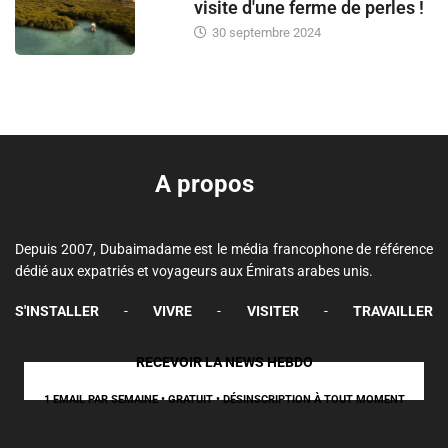
visite d'une ferme de perles !
30 septembre 2024
A propos
Depuis 2007, Dubaimadame est le média francophone de référence
dédié aux expatriés et voyageurs aux Émirats arabes unis.
S'INSTALLER
-
VIVRE
-
VISITER
-
TRAVAILLER
RECEVOIR LA NEWS HEBDO
1 EMAIL PAR SEMAINE • GRATUIT • DÉSINSCRIPTION À TOUT MOMENT