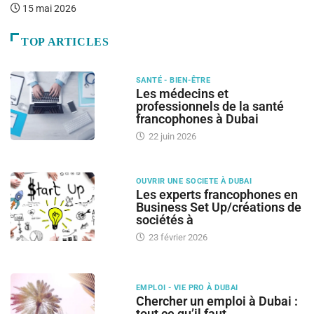
fo
15 mai 2026
TOP ARTICLES
SANTÉ - BIEN-ÊTRE
Les médecins et
professionnels de la santé
francophones à Dubai
22 juin 2026
OUVRIR UNE SOCIETE À DUBAI
Les experts francophones en
Business Set Up/créations de
sociétés à
23 février 2026
EMPLOI - VIE PRO À DUBAI
Chercher un emploi à Dubai :
tout ce qu’il faut