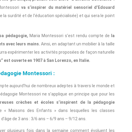
 Montessori
va s’inspirer du matériel sensoriel d’Edouard
e la surdité et de l’éducation spécialisée) et qui sera le point
 sa pédagogie,
Maria Montessori s’est rendu compte de
la
ets avec leurs mains.
Ainsi, en adaptant un mobilier à la taille
ourra expérimenter les activités proposées de façon naturelle
 est ouverte en 1907 à San Lorenzo, en Italie.
édagogie Montessori :
pte aujourd’hui de nombreux adeptes à travers le monde et
 pédagogie Montessori ne s’applique en principe que pour les
euses crèches et écoles s’inspirent de la pédagogie
e « Maisons des Enfants » dans lesquelles les classes
d’âge de 3 ans : 3/6 ans – 6/9 ans – 9/12 ans.
rver plusieurs fois dans la semaine comment évoluent les