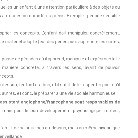
uelles un enfant à une attention particulière à des objets ou
s aptitudes ou caractères précis. Exemple : période sensible
oprier les concepts. L’enfant doit manipuler, concrètement,
n de matériel adapté (ex : des perles pour apprendre les unités,
t passe de périodes où il apprend, manipule et expérimente le
e manière concrète, à travers les sens, avant de pouvoir
oncepts.
essori, l’enfant est bon, et il suffit de le respecter pour qu’il
les autres, et donc, le préparer à une vie sociale harmonieuse.
 assistant anglophone/francophone sont responsables de
la main pour le bon développement psychologique, moteur,
nfant. Il ne se situe pas au-dessus, mais au même niveau que
enveillance.