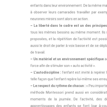
enfants dans leur environnement. De la même mani
à observer leurs camarades travailler par exemp
neurones miroirs sont alors en action.
– La liberté dans le cadre est un des principe
tous les mêmes besoins au même moment. Ils sont
proposées, et la répétition de l’activité est poss
aussi le droit de parler à voix basse et de se dép
de travail.
– Un matériel et un environnement spécifique
ad
force afin de stimuler son « auto activité ».
– L’autodiscipline :
l’enfant est invité à repére
telle façon que l’enfant repère lui-même ses erreur
– Le respect du rythme de chacun :
« Peu importe 
méthode Montessori prend aussi en considérati
moments de la journée. De l’activité, des 
apprentissages des enfants se font (par à-cou