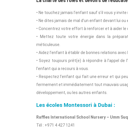
La charte des rôles et devoirs de l’éducat
• Ne touchez jamais l’enfant sauf s’il vous y invite
• Ne dites jamais de mal d’un enfant devant lui ou
• Concentrez votre effort à renforcer et à aider le
• Mettez toute votre énergie dans la préparat
méticuleuse.
• Aidez l’enfant à établir de bonnes relations avec l
• Soyez toujours prêt(e) à répondre à l’appel de 
l’enfant qui a recours à vous.
• Respectez l’enfant qui fait une erreur et qui pe
fermement et immédiatement tout mauvais usage d
développement, ou les autres enfants.
Les
écoles Montessori à Dubai
:
Raffles International School Nursery – Umm Su
Tél : +971 4 427 1241