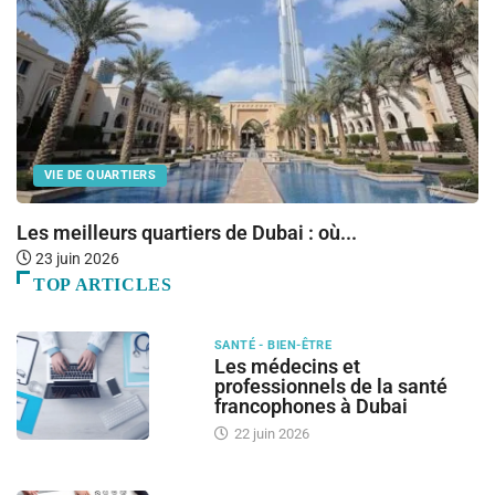
VIE DE QUARTIERS
Les meilleurs quartiers de Dubai : où...
R
23 juin 2026
TOP ARTICLES
SANTÉ - BIEN-ÊTRE
Les médecins et
professionnels de la santé
francophones à Dubai
22 juin 2026