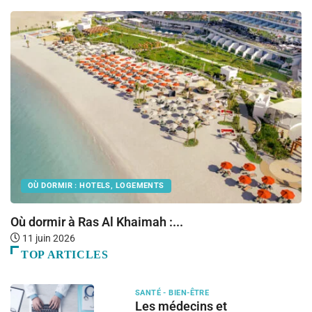
OÙ DORMIR : HOTELS, LOGEMENTS
Où dormir à Ras Al Khaimah :...
L
11 juin 2026
TOP ARTICLES
SANTÉ - BIEN-ÊTRE
Les médecins et