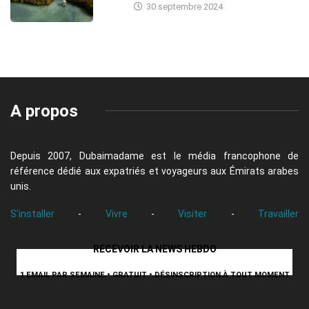
30 septembre 2024
A propos
Depuis 2007, Dubaimadame est le média francophone de
référence dédié aux expatriés et voyageurs aux Émirats arabes
unis.
S'installer
-
Vivre
-
Visiter
-
Travailler
RECEVOIR LA NEWS HEBDO
1 EMAIL PAR SEMAINE • GRATUIT • DÉSINSCRIPTION À TOUT MOMENT