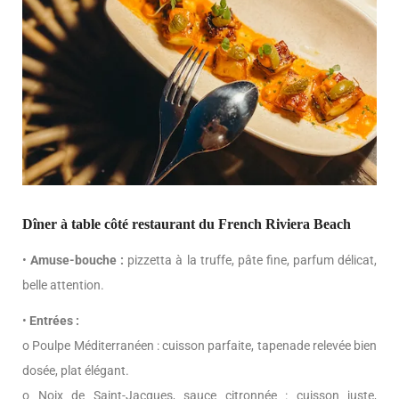
Dîner à table côté restaurant du French Riviera Beach
•
Amuse-bouche :
pizzetta à la truffe, pâte fine, parfum délicat,
belle attention.
•
Entrées :
o Poulpe Méditerranéen : cuisson parfaite, tapenade relevée bien
dosée, plat élégant.
o Noix de Saint-Jacques, sauce citronnée : cuisson juste,