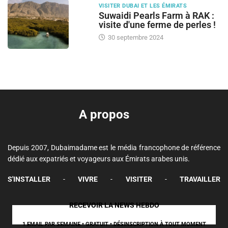
VISITER DUBAI ET LES ÉMIRATS
Suwaidi Pearls Farm à RAK :
visite d'une ferme de perles !
30 septembre 2024
A propos
Depuis 2007, Dubaimadame est le média francophone de référence
dédié aux expatriés et voyageurs aux Émirats arabes unis.
S'INSTALLER
-
VIVRE
-
VISITER
-
TRAVAILLER
RECEVOIR LA NEWS HEBDO
1 EMAIL PAR SEMAINE • GRATUIT • DÉSINSCRIPTION À TOUT MOMENT