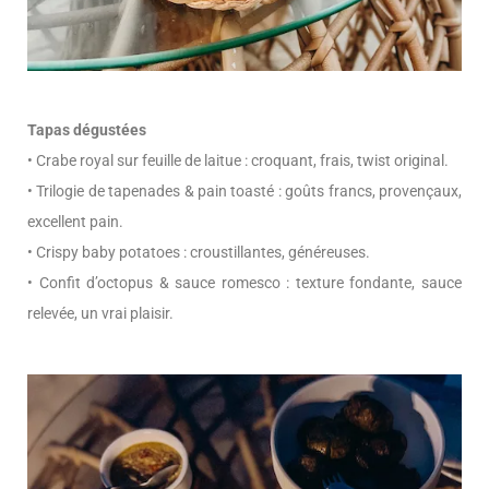
Tapas dégustées
• Crabe royal sur feuille de laitue : croquant, frais, twist original.
• Trilogie de tapenades & pain toasté : goûts francs, provençaux,
excellent pain.
• Crispy baby potatoes : croustillantes, généreuses.
• Confit d’octopus & sauce romesco : texture fondante, sauce
relevée, un vrai plaisir.