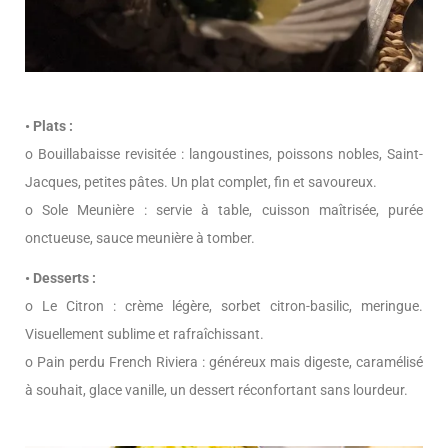
• Plats :
o Bouillabaisse revisitée : langoustines, poissons nobles, Saint-
Jacques, petites pâtes. Un plat complet, fin et savoureux.
o Sole Meunière : servie à table, cuisson maîtrisée, purée
onctueuse, sauce meunière à tomber.
• Desserts :
o Le Citron : crème légère, sorbet citron-basilic, meringue.
Visuellement sublime et rafraîchissant.
o Pain perdu French Riviera : généreux mais digeste, caramélisé
à souhait, glace vanille, un dessert réconfortant sans lourdeur.