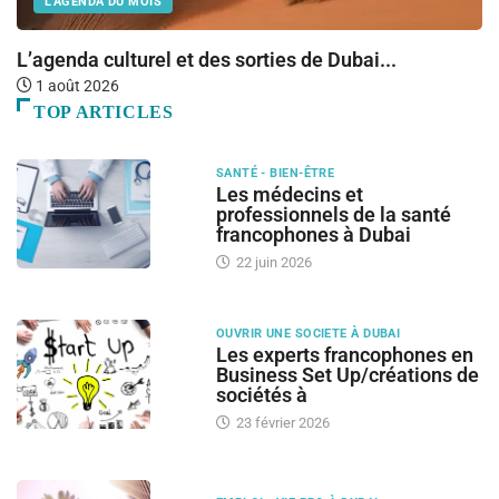
L'AGENDA DU MOIS
L’agenda culturel et des sorties de Dubai...
Ba
1 août 2026
TOP ARTICLES
SANTÉ - BIEN-ÊTRE
Les médecins et
professionnels de la santé
francophones à Dubai
22 juin 2026
OUVRIR UNE SOCIETE À DUBAI
Les experts francophones en
Business Set Up/créations de
sociétés à
23 février 2026