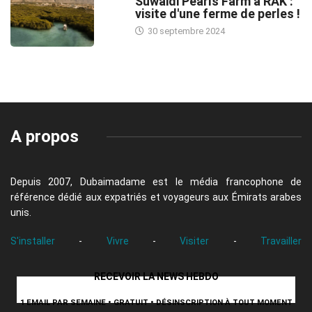
Suwaidi Pearls Farm à RAK :
visite d'une ferme de perles !
30 septembre 2024
A propos
Depuis 2007, Dubaimadame est le média francophone de
référence dédié aux expatriés et voyageurs aux Émirats arabes
unis.
S'installer
-
Vivre
-
Visiter
-
Travailler
RECEVOIR LA NEWS HEBDO
1 EMAIL PAR SEMAINE • GRATUIT • DÉSINSCRIPTION À TOUT MOMENT