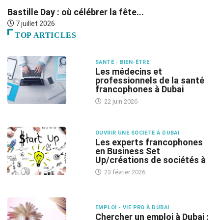
Bastille Day : où célébrer la fête...
R
7 juillet 2026
TOP ARTICLES
SANTÉ - BIEN-ÊTRE
Les médecins et
professionnels de la santé
francophones à Dubai
22 juin 2026
OUVRIR UNE SOCIETE À DUBAI
Les experts francophones
en Business Set
Up/créations de sociétés à
23 février 2026
EMPLOI - VIE PRO À DUBAI
Chercher un emploi à Dubai :