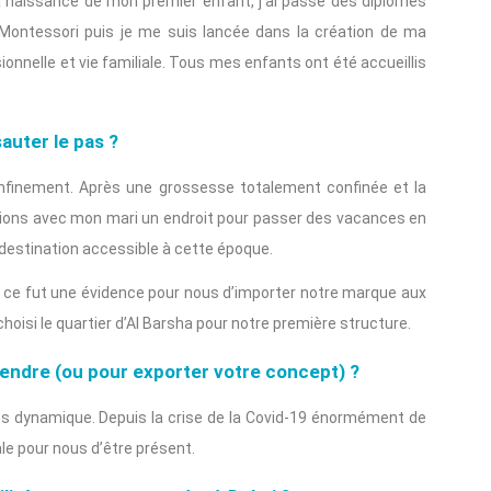
 A la naissance de mon premier enfant, j’ai passé des diplômes
 Montessori puis je me suis lancée dans la création de ma
ionnelle et vie familiale. Tous mes enfants ont été accueillis
auter le pas ?
onfinement. Après une grossesse totalement confinée et la
ions avec mon mari un endroit pour passer des vacances en
e destination accessible à cette époque.
e, ce fut une évidence pour nous d’importer notre marque aux
oisi le quartier d’Al Barsha pour notre première structure.
rendre (ou pour exporter votre concept) ?
rès dynamique. Depuis la crise de la Covid-19 énormément de
iale pour nous d’être présent.