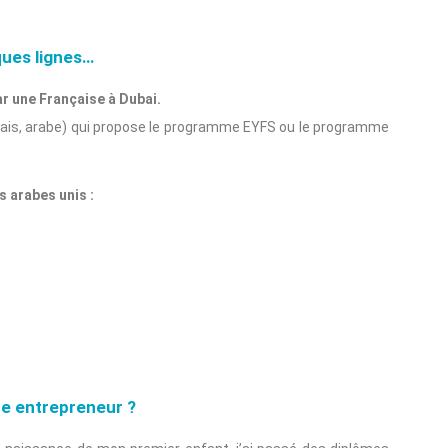
ques lignes…
ar une Française à Dubai.
lais, arabe) qui propose le programme EYFS ou le programme
s arabes unis :
re entrepreneur ?