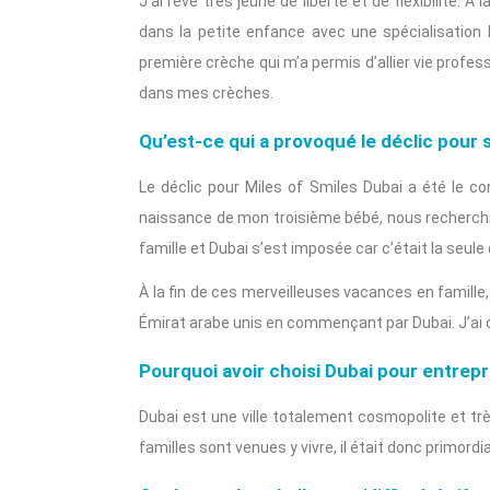
J’ai rêvé très jeune de liberté et de flexibilité.
dans la petite enfance avec une spécialisation
première crèche qui m’a permis d’allier vie profess
dans mes crèches.
Qu’est-ce qui a provoqué le déclic pour s
Le déclic pour Miles of Smiles Dubai a été le c
naissance de mon troisième bébé, nous recherch
famille et Dubai s’est imposée car c’était la seul
À la fin de ces merveilleuses vacances en famill
Émirat arabe unis en commençant par Dubai. J’ai ch
Pourquoi avoir choisi Dubai pour entrep
Dubai est une ville totalement cosmopolite et t
familles sont venues y vivre, il était donc primord