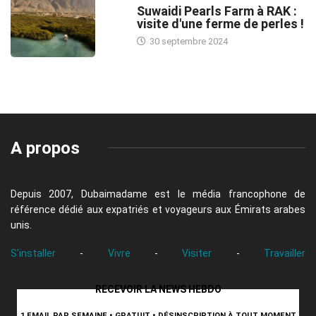
Suwaidi Pearls Farm à RAK :
visite d'une ferme de perles !
30 septembre 2024
A propos
Depuis 2007, Dubaimadame est le média francophone de
référence dédié aux expatriés et voyageurs aux Émirats arabes
unis.
S'installer
-
Vivre
-
Visiter
-
Travailler
RECEVOIR LA NEWS HEBDO
1 EMAIL PAR SEMAINE • GRATUIT • DÉSINSCRIPTION À TOUT MOMENT