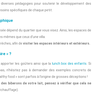
rent diverses pédagogies pour soutenir le développement des
esoins spécifiques de chaque petit.
raphique
osée dépend du quartier que vous visez. Ainsi, les espaces de
es mêmes que ceux d’une villa.
rèches, afin de
visiter les espaces intérieurs et extérieurs.
ire » ?
 apporter les goûters ainsi que la
lunch box des enfants
. Si
epas, n’hésitez pas à demander des exemples concrets de
lthy food » sont parfois à l’origine de grosses déceptions !
des biberons de votre lait, pensez à vérifier que cela ne
échauffage).