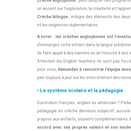
Crèche anglophone :
peut adopter des programm
un accent sur l’exploration, la créativité et l’appre
Crèche bilingue :
intègre des éléments des deux 
et les exigences réglementaires.
A noter : les crèches anglophones ont l’avantag
d’immergez votre enfant dans la langue prédomin
de faire appel à des nannies ou de l’inscrire à des 
Attention les English teachers ne sont pas forc
pour vous,
demandez à rencontrer l’équipe ens
pas toujours à jour sur les sites internet des nurse
• Le système scolaire et la pédagogie
Curriculum français, anglais ou américain ? Péda
pédagogie en crèche demeure subjectif, aucune 
propres aux enfants, souvent complémentaires.
I
accord avec ses propres valeurs et son mode