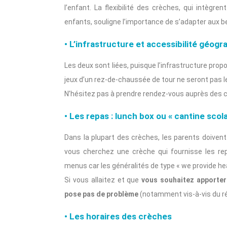
l’enfant. La flexibilité des crèches, qui intèg
enfants, souligne l’importance de s’adapter aux b
• L’infrastructure et accessibilité géog
Les deux sont liées, puisque l’infrastructure prop
jeux d’un rez-de-chaussée de tour ne seront pas l
N’hésitez pas à prendre rendez-vous auprès des c
• Les repas : lunch box ou « cantine scola
Dans la plupart des crèches, les parents doivent
vous cherchez une crèche qui fournisse les r
menus car les généralités de type « we provide hea
Si vous allaitez et que
vous souhaitez apporter 
pose pas de problème
(notamment vis-à-vis du r
• Les horaires des crèches