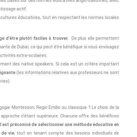
es basés sur des normes éducatives anglo-saxonnes, avec
ntissage actif.
cultures éducatives, tout en respectant les normes locales
e d’être plutôt faciles à trouver.
De plus elle permettent
ante de Dubaï, ce qui peut être bénéfique si vous envisagez
activités extra-scolaires.
ément des native speakers. Si cela est un critère important
eignante
(les informations relatives aux professeurs ne sont
ries).
gogie Montessori, Regio Emilio ou classique ? Le choix de la
approche n’étant supérieure. Chacune offre des bénéfices
l est préconisé de sélectionner une méthode éducative en
 de vie
, tout en tenant compte des besoins individuels de