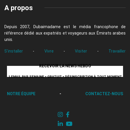
A propos
Depuis 2007, Dubaimadame est le média francophone de
référence dédié aux expatriés et voyageurs aux Émirats arabes
unis.
S'installer
-
Vivre
-
Visiter
-
Travailler
RECEVOIR LA NEWS HEBDO
1 EMAIL PAR SEMAINE • GRATUIT • DÉSINSCRIPTION À TOUT MOMENT
NOTRE ÉQUIPE
-
CONTACTEZ-NOUS