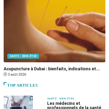
SANTÉ - BIEN-ÊTRE
M
Acupuncture à Dubai : bienfaits, indications et...
Le
3 août 2026
TOP ARTICLES
SANTÉ - BIEN-ÊTRE
Les médecins et
professionnels de la santé