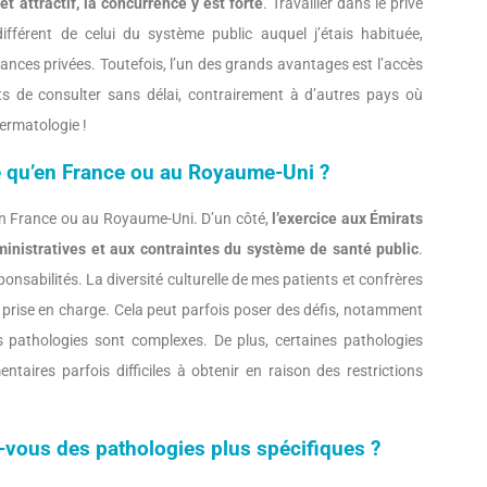
t attractif, la concurrence y est forte
. Travailler dans le privé
érent de celui du système public auquel j’étais habituée,
nces privées. Toutefois, l’un des grands avantages est l’accès
ts de consulter sans délai, contrairement à d’autres pays où
ermatologie !
é qu’en France ou au Royaume-Uni ?
 en France ou au Royaume-Uni. D’un côté,
l’exercice aux Émirats
inistratives et aux contraintes du système de santé public
.
onsabilités. La diversité culturelle de mes patients et confrères
e prise en charge. Cela peut parfois poser des défis, notamment
es pathologies sont complexes. De plus, certaines pathologies
aires parfois difficiles à obtenir en raison des restrictions
-vous des pathologies plus spécifiques ?