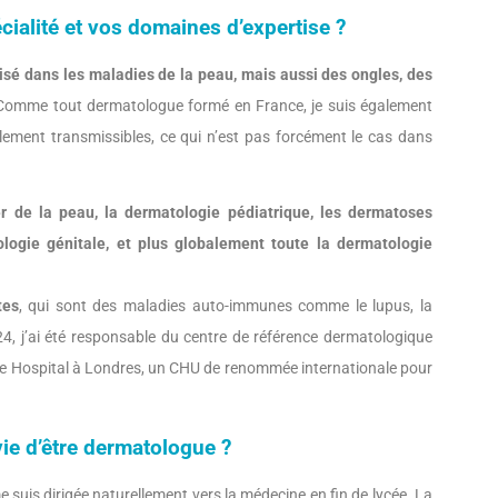
cialité et vos domaines d’expertise ?
isé dans les maladies de la peau, mais aussi des ongles, des
. Comme tout dermatologue formé en France, je suis également
lement transmissibles, ce qui n’est pas forcément le cas dans
r de la peau, la dermatologie pédiatrique, les dermatoses
logie génitale, et plus globalement toute la dermatologie
tes
, qui sont des maladies auto-immunes comme le lupus, la
, j’ai été responsable du centre de référence dermatologique
ee Hospital à Londres, un CHU de renommée internationale pour
ie d’être dermatologue ?
e suis dirigée naturellement vers la médecine en fin de lycée. La