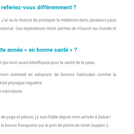
e referiez-vous différemment ?
e. J’ai eu la chance de pratiquer la médecine dans plusieurs pays
rnational. Ces expériences m’ont permis de m’ouvrir au monde et
tte année « en bonne santé » ?
t qui sont aussi bénéfiques pour la santé de la peau :
 de mon sommeil en adoptant de bonnes habitudes comme la
vité physique régulière.
n microbiote.
de yoga et pilates, j’y suis fidèle depuis mon arrivée à Dubai !
 la bonne franquette sur le port de pêche de Umm Suqeim 2.