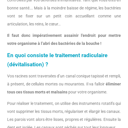
contrôlées par vos défenses immunitaires. Tant que vous êtes en
bonne santé…. Mais à la moindre baisse de régime, les bactéries
vont se fixer sur un petit coin accueillant comme une
articulation, les reins, le cœur…
Il faut donc impérativement assainir l’endroit pour mettre
votre organisme à l’abri des bactéries de la bouche !
En quoi consiste le traitement radiculaire
(dévitalisation) ?
Vos racines sont traversées d’un canal conique tapissé et rempli,
à présent, de cellules mortes ou mourantes. Il va falloir
éliminer
tous ces tissus morts et malsains
pour votre organisme.
Pour réaliser le traitement, on utilise des instruments rotatifs qui
vont supprimer les tissus morts, régulariser et élargir les canaux.
Les parois vont alors être lisses, propres et régulières. Ensuite la
dent est isolée. Les canaux sont séchés sur tout leur longueur.