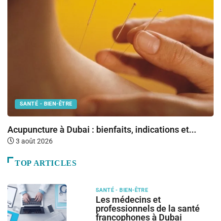
SANTÉ - BIEN-ÊTRE
M
Acupuncture à Dubai : bienfaits, indications et...
Le
3 août 2026
TOP ARTICLES
SANTÉ - BIEN-ÊTRE
Les médecins et
professionnels de la santé
francophones à Dubai