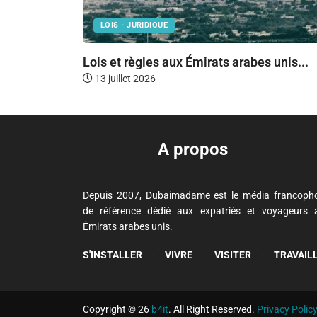
LOIS - JURIDIQUE
Lois et règles aux Émirats arabes unis...
13 juillet 2026
A propos
Depuis 2007, Dubaimadame est le média francoph
de référence dédié aux expatriés et voyageurs 
Émirats arabes unis.
S'INSTALLER
-
VIVRE
-
VISITER
-
TRAVAIL
Copyright © 26
b4it
. All Right Reserved.
Privacy Polic