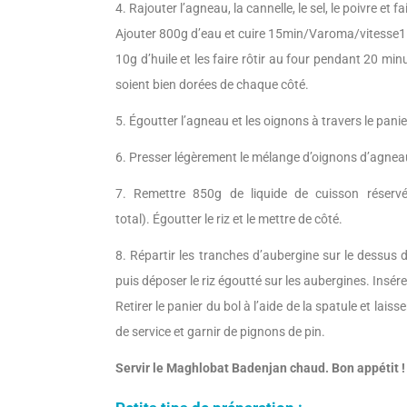
4. Rajouter l’agneau, la cannelle, le sel, le poivre et
Ajouter 800g d’eau et cuire 15min/Varoma/vitesse1
10g d’huile et les faire rôtir au four pendant 20 minut
soient bien dorées de chaque côté.
5. Égoutter l’agneau et les oignons à travers le panie
6. Presser légèrement le mélange d’oignons d’agneau
7. Remettre 850g de liquide de cuisson réserv
total). Égoutter le riz et le mettre de côté.
8. Répartir les tranches d’aubergine sur le dessus
puis déposer le riz égoutté sur les aubergines. Insér
Retirer le panier du bol à l’aide de la spatule et lai
de service et garnir de pignons de pin.
Servir le Maghlobat Badenjan chaud. Bon appétit !