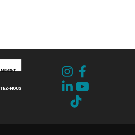
TURE DES ÉMIRATS - RAMADAN
-ce que l’Eid al-Fitr et l’Eid al-Adha et...
rs 2026
UT MOMENT
TEZ-NOUS