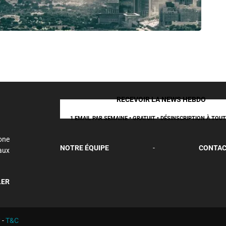
CUL
Qu’est
6 ma
RECEVOIR LA NEWS HEBDO
1 EMAIL PAR SEMAINE • GRATUIT • DÉSINSCRIPTION À TO
one
NOTRE ÉQUIPE
-
CONTAC
aux
LER
y
-
T&C