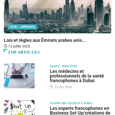
LOIS - JURIDIQUE
Lois et règles aux Émirats arabes unis...
O
13 juillet 2026
TOP ARTICLES
SANTÉ - BIEN-ÊTRE
Les médecins et
professionnels de la santé
francophones à Dubai
22 juin 2026
OUVRIR UNE SOCIETE À DUBAI
Les experts francophones en
Business Set Up/créations de