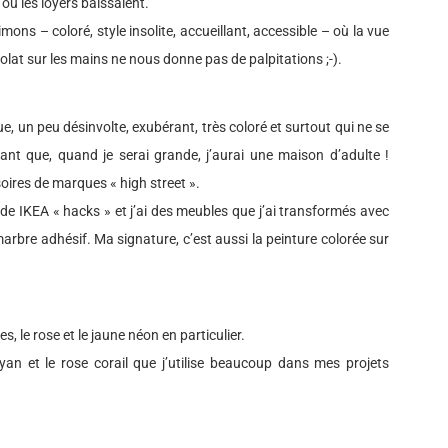
où les loyers baissaient.
ns – coloré, style insolite, accueillant, accessible – où la vue
at sur les mains ne nous donne pas de palpitations ;-).
, un peu désinvolte, exubérant, très coloré et surtout qui ne se
ant que, quand je serai grande, j’aurai une maison d’adulte !
oires de marques « high street ».
n de IKEA « hacks » et j’ai des meubles que j’ai transformés avec
arbre adhésif. Ma signature, c’est aussi la peinture colorée sur
, le rose et le jaune néon en particulier.
yan et le rose corail que j’utilise beaucoup dans mes projets