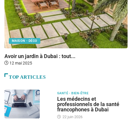
MAISON - DÉCO
Avoir un jardin à Dubai : tout...
P
à.
12 mai 2025
TOP ARTICLES
SANTÉ - BIEN-ÊTRE
Les médecins et
professionnels de la santé
francophones à Dubai
22 juin 2026