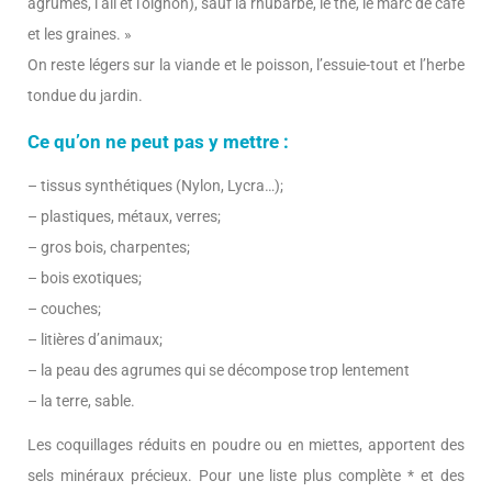
agrumes, l’ail et l’oignon), sauf la rhubarbe, le thé, le marc de café
et les graines. »
On reste légers sur la viande et le poisson, l’essuie-tout et l’herbe
tondue du jardin.
Ce qu’on ne peut pas y mettre :
– tissus synthétiques (Nylon, Lycra…);
– plastiques, métaux, verres;
– gros bois, charpentes;
– bois exotiques;
– couches;
– litières d’animaux;
– la peau des agrumes qui se décompose trop lentement
– la terre, sable.
Les coquillages réduits en poudre ou en miettes, apportent des
sels minéraux précieux. Pour une liste plus complète * et des