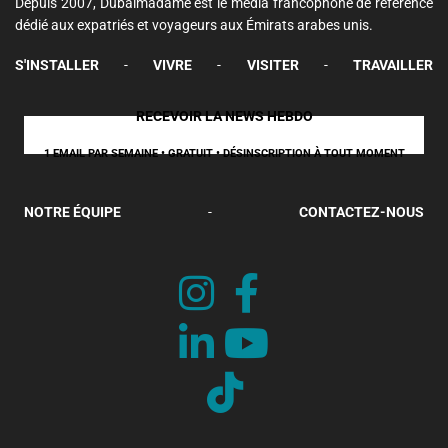
Depuis 2007, Dubaimadame est le média francophone de référence
dédié aux expatriés et voyageurs aux Émirats arabes unis.
S'INSTALLER
-
VIVRE
-
VISITER
-
TRAVAILLER
RECEVOIR LA NEWS HEBDO
1 EMAIL PAR SEMAINE • GRATUIT • DÉSINSCRIPTION À TOUT MOMENT
NOTRE ÉQUIPE
-
CONTACTEZ-NOUS