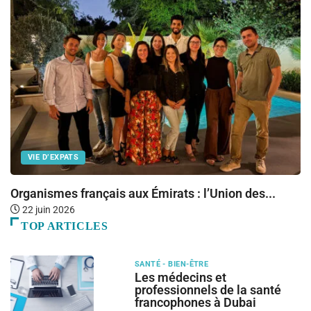
VIE D’EXPATS
Organismes français aux Émirats : l’Union des...
P
22 juin 2026
TOP ARTICLES
SANTÉ - BIEN-ÊTRE
Les médecins et
professionnels de la santé
francophones à Dubai