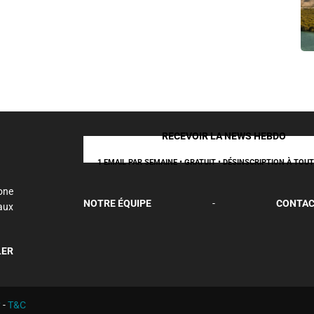
RECEVOIR LA NEWS HEBDO
1 EMAIL PAR SEMAINE • GRATUIT • DÉSINSCRIPTION À TO
one
NOTRE ÉQUIPE
-
CONTAC
aux
LER
y
-
T&C