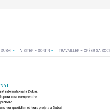
 DUBAI
VISITER – SORTIR
TRAVAILLER – CRÉER SA SOC
ONAL
at international à Dubai.
ils pour tout comprendre.
mprendre.
ns leur quotidien et leurs projets à Dubai.