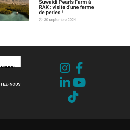
Suwaidi Pearls Farm à
RAK : visite d'une ferme
de perles !
30 septembre 2024
UT MOMENT
TEZ-NOUS