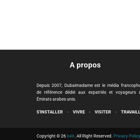
A propos
Depuis 2007, Dubaimadame est le média francoph
de référence dédié aux expatriés et voyageurs 
Émirats arabes unis.
S'INSTALLER
-
VIVRE
-
VISITER
-
TRAVAIL
Copyright © 26
b4it
. All Right Reserved.
Privacy Polic