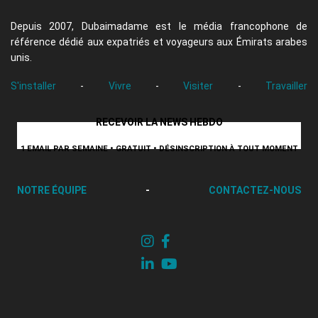
Depuis 2007, Dubaimadame est le média francophone de
référence dédié aux expatriés et voyageurs aux Émirats arabes
unis.
S'installer
-
Vivre
-
Visiter
-
Travailler
RECEVOIR LA NEWS HEBDO
1 EMAIL PAR SEMAINE • GRATUIT • DÉSINSCRIPTION À TOUT MOMENT
NOTRE ÉQUIPE
-
CONTACTEZ-NOUS