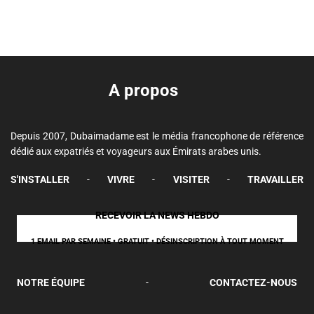
A propos
Depuis 2007, Dubaimadame est le média francophone de référence
dédié aux expatriés et voyageurs aux Émirats arabes unis.
S'INSTALLER
-
VIVRE
-
VISITER
-
TRAVAILLER
RECEVOIR LA NEWS HEBDO
1 EMAIL PAR SEMAINE • GRATUIT • DÉSINSCRIPTION À TOUT MOMENT
NOTRE ÉQUIPE
-
CONTACTEZ-NOUS