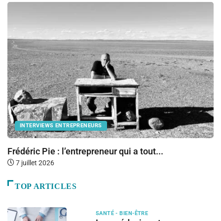
INTERVIEWS ENTREPRENEURS
Frédéric Pie : l’entrepreneur qui a tout...
E
S
7 juillet 2026
TOP ARTICLES
SANTÉ - BIEN-ÊTRE