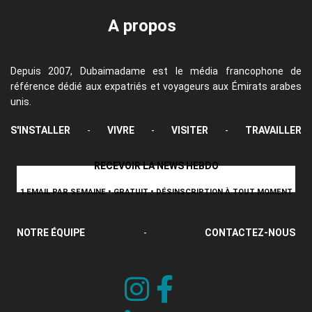
A propos
Depuis 2007, Dubaimadame est le média francophone de
référence dédié aux expatriés et voyageurs aux Émirats arabes
unis.
S'INSTALLER
-
VIVRE
-
VISITER
-
TRAVAILLER
RECEVOIR LA NEWS HEBDO
1 EMAIL PAR SEMAINE • GRATUIT • DÉSINSCRIPTION À TOUT MOMENT
NOTRE ÉQUIPE
-
CONTACTEZ-NOUS