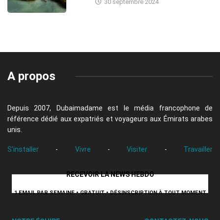
30 septembre 2024
A propos
Depuis 2007, Dubaimadame est le média francophone de
référence dédié aux expatriés et voyageurs aux Émirats arabes
unis.
S'installer
-
Vivre
-
Visiter
-
Travailler
RECEVOIR LA NEWS HEBDO
1 EMAIL PAR SEMAINE • GRATUIT • DÉSINSCRIPTION À TOUT MOMENT