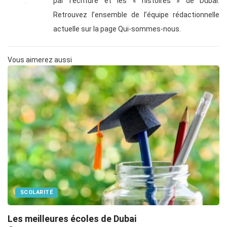
par l’écriture et les « histoires » de Dubai.
Retrouvez l’ensemble de l’équipe rédactionnelle
actuelle sur la page Qui-sommes-nous.
Vous aimerez aussi
SCOLARITÉ
Les meilleures écoles de Dubai
G