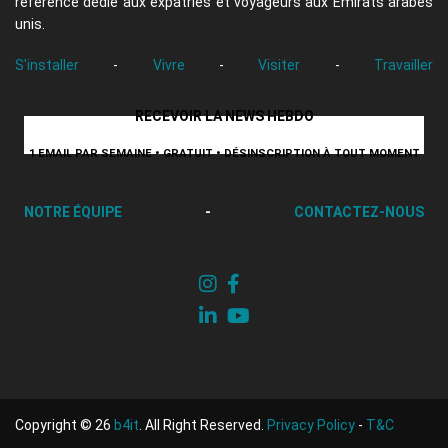
référence dédié aux expatriés et voyageurs aux Émirats arabes
unis.
S'installer
-
Vivre
-
Visiter
-
Travailler
RECEVOIR LA NEWS HEBDO
1 EMAIL PAR SEMAINE • GRATUIT • DÉSINSCRIPTION À TOUT MOMENT
NOTRE ÉQUIPE
-
CONTACTEZ-NOUS
Copyright © 26
b4it
. All Right Reserved.
Privacy Policy
-
T&C