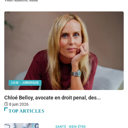
Vous Aimerez Aussi
LOIS - JURIDIQUE
Chloé Belloy, avocate en droit penal, des...
C
8 juin 2026
TOP ARTICLES
SANTÉ - BIEN-ÊTRE