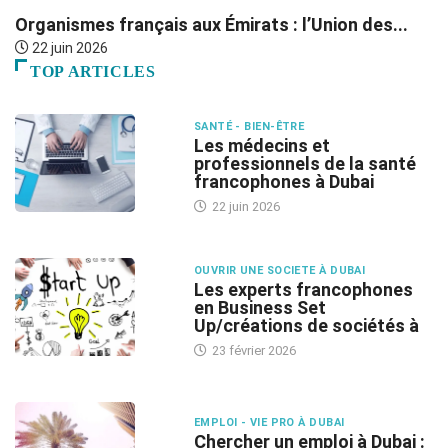
Organismes français aux Émirats : l’Union des...
P
22 juin 2026
TOP ARTICLES
SANTÉ - BIEN-ÊTRE
Les médecins et
professionnels de la santé
francophones à Dubai
22 juin 2026
OUVRIR UNE SOCIETE À DUBAI
Les experts francophones
en Business Set
Up/créations de sociétés à
23 février 2026
EMPLOI - VIE PRO À DUBAI
Chercher un emploi à Dubai :