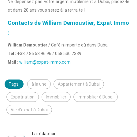
Ne dépensez pas votre argent inutilement à Dubai, placez-le
et dans 20 ans vous serez à la retraite !
Contacts de William Demoustier, Expat Immo
:
William Demoustier
/ Café n’importe où dans Dubai
Tél :
+33 7 86 53 96 96 / 058 530 2339
Mail :
william@expat-immo.com
Tags:
à la une
Appartement à Dubai
Expatriation
Immobilier
Immobilier à Dubai
Vie d'expat à Dubai
La rédaction