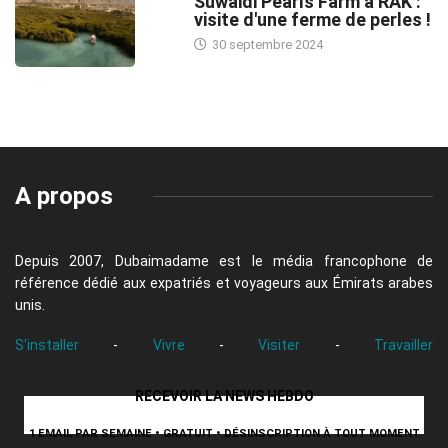
Suwaidi Pearls Farm à RAK :
visite d'une ferme de perles !
30 septembre 2024
A propos
Depuis 2007, Dubaimadame est le média francophone de
référence dédié aux expatriés et voyageurs aux Émirats arabes
unis.
S'installer
-
Vivre
-
Visiter
-
Travailler
RECEVOIR LA NEWS HEBDO
1 EMAIL PAR SEMAINE • GRATUIT • DÉSINSCRIPTION À TOUT MOMENT