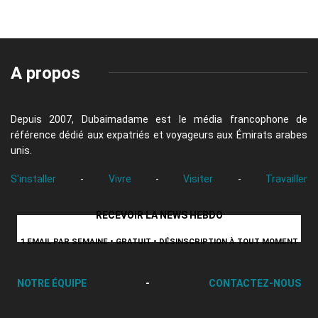
A propos
Depuis 2007, Dubaimadame est le média francophone de
référence dédié aux expatriés et voyageurs aux Émirats arabes
unis.
S'installer
-
Vivre
-
Visiter
-
Travailler
RECEVOIR LA NEWS HEBDO
1 EMAIL PAR SEMAINE • GRATUIT • DÉSINSCRIPTION À TOUT MOMENT
NOTRE ÉQUIPE
-
CONTACTEZ-NOUS