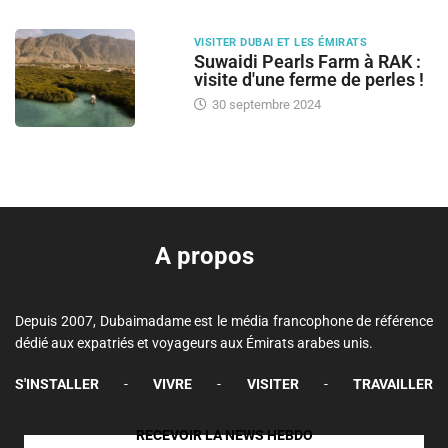
VISITER DUBAI ET LES ÉMIRATS
Suwaidi Pearls Farm à RAK :
visite d'une ferme de perles !
30 septembre 2024
A propos
Depuis 2007, Dubaimadame est le média francophone de référence
dédié aux expatriés et voyageurs aux Émirats arabes unis.
S'INSTALLER
-
VIVRE
-
VISITER
-
TRAVAILLER
RECEVOIR LA NEWS HEBDO