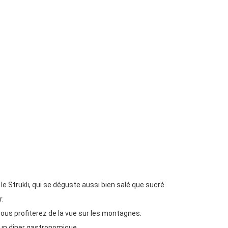
 le Strukli, qui se déguste aussi bien salé que sucré.
r.
 vous profiterez de la vue sur les montagnes.
 d’un dîner gastronomique.