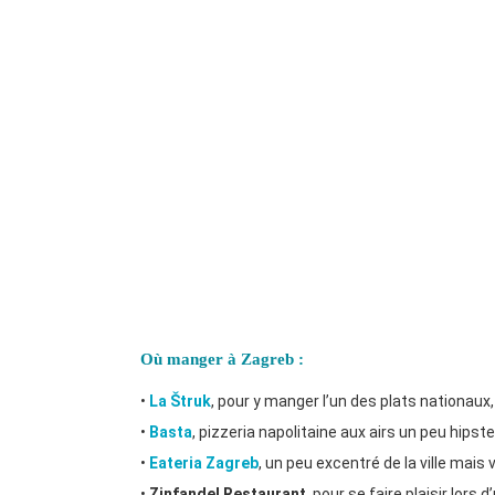
Où manger à Zagreb :
•
La Štruk
, pour y manger l’un des plats nationaux,
•
Basta
, pizzeria napolitaine aux airs un peu hipste
•
Eateria Zagreb
, un peu excentré de la ville mais
•
Zinfandel Restaurant
, pour se faire plaisir lors