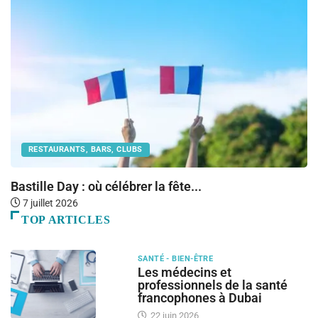
RESTAURANTS, BARS, CLUBS
Bastille Day : où célébrer la fête...
O
7 juillet 2026
TOP ARTICLES
SANTÉ - BIEN-ÊTRE
Les médecins et
professionnels de la santé
francophones à Dubai
22 juin 2026