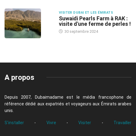
VISITER DUBAI ET LES ÉMIRATS
Suwaidi Pearls Farm à RAK :
visite d'une ferme de perles !
30 septembre 2024
A propos
Depuis 2007, Dubaimadame est le média francophone de
référence dédié aux expatriés et voyageurs aux Émirats arabes
unis.
S'installer
-
Vivre
-
Visiter
-
Travailler