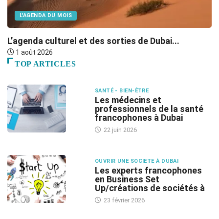
L'AGENDA DU MOIS
L’agenda culturel et des sorties de Dubai...
B
1 août 2026
TOP ARTICLES
SANTÉ - BIEN-ÊTRE
Les médecins et
professionnels de la santé
francophones à Dubai
22 juin 2026
OUVRIR UNE SOCIETE À DUBAI
Les experts francophones
en Business Set
Up/créations de sociétés à
23 février 2026