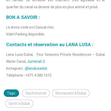
en famille. La terrasse est vraiment très agréable et le
quartier du canal va devenir de plus en plus animé et prisé.
BON A SAVOIR :
Le dress code est Casual chic.
Valet Parking disponible.
Contacts et réservation au LANA LUSA :
Lana Lusa Dubai, Four Seasons Private Residences – Dubai
Water Canal,
Jumeirah 2
Instagram :
@lanalusadxb
Téléphone : +971 4 380 1515
Tags:
Gastronomie
Restaurant à Dubai
Sortir à Dubai