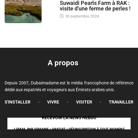
Suwaidi Pearls Farm à RAK :
visite d'une ferme de perles !
30 septembre 2024
A propos
Depuis 2007, Dubaimadame est le média francophone de référence
dédié aux expatriés et voyageurs aux Émirats arabes unis.
S'INSTALLER
-
VIVRE
-
VISITER
-
TRAVAILLER
RECEVOIR LA NEWS HEBDO
1 EMAIL PAR SEMAINE • GRATUIT • DÉSINSCRIPTION À TOUT MOMENT