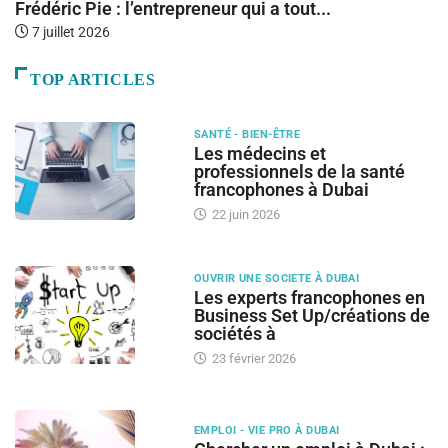
Frédéric Pie : l’entrepreneur qui a tout...
E
S
7 juillet 2026
TOP ARTICLES
SANTÉ - BIEN-ÊTRE
Les médecins et
professionnels de la santé
francophones à Dubai
22 juin 2026
OUVRIR UNE SOCIETE À DUBAI
Les experts francophones en
Business Set Up/créations de
sociétés à
23 février 2026
EMPLOI - VIE PRO À DUBAI