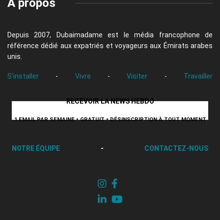
A propos
Depuis 2007, Dubaimadame est le média francophone de
référence dédié aux expatriés et voyageurs aux Émirats arabes
unis.
S'installer
-
Vivre
-
Visiter
-
Travailler
RECEVOIR LA NEWS HEBDO
1 EMAIL PAR SEMAINE • GRATUIT • DÉSINSCRIPTION À TOUT MOMENT
NOTRE ÉQUIPE
-
CONTACTEZ-NOUS