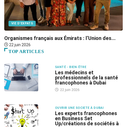
VIE D’EXPATS
Organismes français aux Émirats : l’Union des...
P
22 juin 2026
TOP ARTICLES
SANTÉ - BIEN-ÊTRE
Les médecins et
professionnels de la santé
francophones à Dubai
22 juin 2026
OUVRIR UNE SOCIETE À DUBAI
Les experts francophones
en Business Set
Up/créations de sociétés à